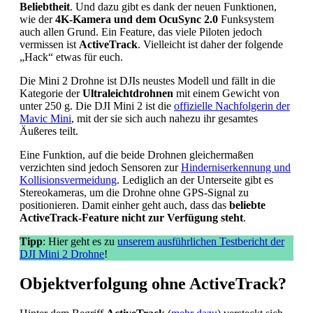
Beliebtheit
. Und dazu gibt es dank der neuen Funktionen,
wie der
4K-Kamera und dem OcuSync 2.0
Funksystem
auch allen Grund. Ein Feature, das viele Piloten jedoch
vermissen ist
ActiveTrack
. Vielleicht ist daher der folgende
„Hack“ etwas für euch.
Die Mini 2 Drohne ist DJIs neustes Modell und fällt in die
Kategorie der
Ultraleichtdrohnen
mit einem Gewicht von
unter 250 g. Die DJI Mini 2 ist die
offizielle Nachfolgerin der
Mavic Mini
, mit der sie sich auch nahezu ihr gesamtes
Äußeres teilt.
Eine Funktion, auf die beide Drohnen gleichermaßen
verzichten sind jedoch Sensoren zur
Hinderniserkennung und
Kollisionsvermeidung
. Lediglich an der Unterseite gibt es
Stereokameras, um die Drohne ohne GPS-Signal zu
positionieren. Damit einher geht auch, dass das
beliebte
ActiveTrack-Feature nicht zur Verfügung steht
.
Tipp
: Hier geht es zu
unserem ausführlichen Testbericht der
DJI Mini 2 Drohne
!
Objektverfolgung ohne ActiveTrack?