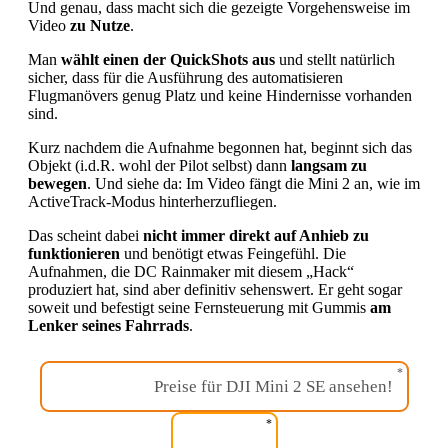
Und genau, dass macht sich die gezeigte Vorgehensweise im
Video
zu Nutze
.
Man
wählt einen der QuickShots aus
und stellt natürlich
sicher, dass für die Ausführung des automatisieren
Flugmanövers genug Platz und keine Hindernisse vorhanden
sind.
Kurz nachdem die Aufnahme begonnen hat, beginnt sich das
Objekt (i.d.R. wohl der Pilot selbst) dann
langsam zu
bewegen
. Und siehe da: Im Video fängt die Mini 2 an, wie im
ActiveTrack-Modus hinterherzufliegen.
Das scheint dabei
nicht immer direkt auf Anhieb zu
funktionieren
und benötigt etwas Feingefühl. Die
Aufnahmen, die DC Rainmaker mit diesem „Hack“
produziert hat, sind aber definitiv sehenswert. Er geht sogar
soweit und befestigt seine Fernsteuerung mit Gummis
am
Lenker seines Fahrrads
.
Preise für DJI Mini 2 SE ansehen!
Preise für DJI Mini 2 S