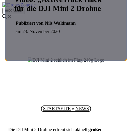
Zum
für die DJI Mini 2 Drohne
Inhalt
Menü
springen
Publiziert von Nils Waldmann
am
23. November 2020
STARTSEITE
»
NEWS
Die DJI Mini 2 Drohne erfreut sich aktuell
großer