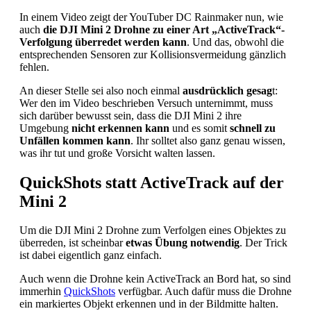
In einem Video zeigt der YouTuber DC Rainmaker nun, wie
auch
die DJI Mini 2 Drohne zu einer Art „ActiveTrack“-
Verfolgung überredet werden kann
. Und das, obwohl die
entsprechenden Sensoren zur Kollisionsvermeidung gänzlich
fehlen.
An dieser Stelle sei also noch einmal
ausdrücklich gesag
t:
Wer den im Video beschrieben Versuch unternimmt, muss
sich darüber bewusst sein, dass die DJI Mini 2 ihre
Umgebung
nicht erkennen kann
und es somit
schnell zu
Unfällen kommen kann
. Ihr solltet also ganz genau wissen,
was ihr tut und große Vorsicht walten lassen.
QuickShots statt ActiveTrack auf der
Mini 2
Um die DJI Mini 2 Drohne zum Verfolgen eines Objektes zu
überreden, ist scheinbar
etwas Übung notwendig
. Der Trick
ist dabei eigentlich ganz einfach.
Auch wenn die Drohne kein ActiveTrack an Bord hat, so sind
immerhin
QuickShots
verfügbar. Auch dafür muss die Drohne
ein markiertes Objekt erkennen und in der Bildmitte halten.