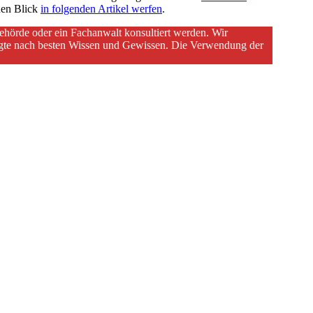
inen Blick
in folgenden Artikel werfen
.
sbehörde oder ein Fachanwalt konsultiert werden. Wir
olgte nach besten Wissen und Gewissen. Die Verwendung der