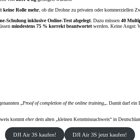
lt
keine Rolle mehr
, ob die Drohne zu privaten oder kommerziellen Z
ne-Schulung inklusive Online-Test abgelegt
. Dazu müssen
40 Multi
müssen
mindestens 75 % korrekt beantwortet
werden. Keine Angst: W
ogenannten „
Proof of completion of the online training
„. Damit darf ein
chweis kommt
eher
dem alten „kleinen Kenntnisnachweis“ in Deutschlan
DJI Air 3S kaufen!
DJI Air 3S jetzt kaufen!