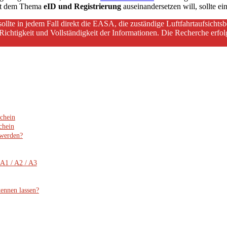
mit dem Thema
eID und Registrierung
auseinandersetzen will, sollte e
sollte in jedem Fall direkt die EASA, die zuständige Luftfahrtaufsicht
ichtigkeit und Vollständigkeit der Informationen. Die Recherche erf
chein
chein
 werden?
A1 / A2 / A3
ennen lassen?