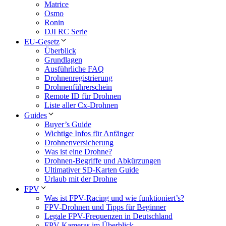
Matrice
Osmo
Ronin
DJI RC Serie
EU-Gesetz
Überblick
Grundlagen
Ausführliche FAQ
Drohnenregistrierung
Drohnenführerschein
Remote ID für Drohnen
Liste aller Cx-Drohnen
Guides
Buyer’s Guide
Wichtige Infos für Anfänger
Drohnenversicherung
Was ist eine Drohne?
Drohnen-Begriffe und Abkürzungen
Ultimativer SD-Karten Guide
Urlaub mit der Drohne
FPV
Was ist FPV-Racing und wie funktioniert’s?
FPV-Drohnen und Tipps für Beginner
Legale FPV-Frequenzen in Deutschland
FPV-Kameras im Überblick