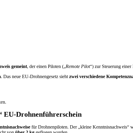
weis gemeint
, der einen Piloten („
Remote Pilo
t“) zur Steuerung einer
n
. Das neue EU-Drohnengesetz sieht
zwei verschiedene Kompetenzn
zen.
“ EU-Drohnenführerschein
nntnisnachweise
für Drohnenpiloten. Der „kleine Kenntnisnachweis“ 
icht von
über 2 kg
geflogen wurden.