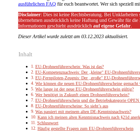
ausführlichen FAQ
für euch beantwortet. Wer sich speziell 
Disclaimer
: Dies ist keine Rechtsberatung. Bei Unklarheiten 
übernehmen ausdrücklich keine Haftung und Gewähr für die R
Informationen geschieht ausdrücklich
auf eigene Gefahr
.
Dieser Artikel wurde zuletzt am 03.12.2023 aktualisiert.
Inhalt
EU-Drohnenführerschein: Was ist das?
EU-Kompetenznachweis: Der „kleine“ EU-Drohnenführers
EU-Fernpiloten-Zeugnis: Der „große“ EU-Drohnenführers
Wie können die neuen EU-Drohnenführerscheine gemacht
Wie lange ist der neue EU-Drohnenführerschein gültig?
Wer benötigt in Zukunft einen Drohnenführerschein?
EU-Drohnenführerschein und die Betriebskategorie OPEN 
EU-Drohnenführerscheine: So sieht’s aus
Was passiert mit meinem alten DE-Kenntnisnachweis?
Kann ich meinen alten Kenntnisnachweis nach §21d anerk
Schlusswort
Häufig gestellte Fragen zum EU-Drohnenführerschein