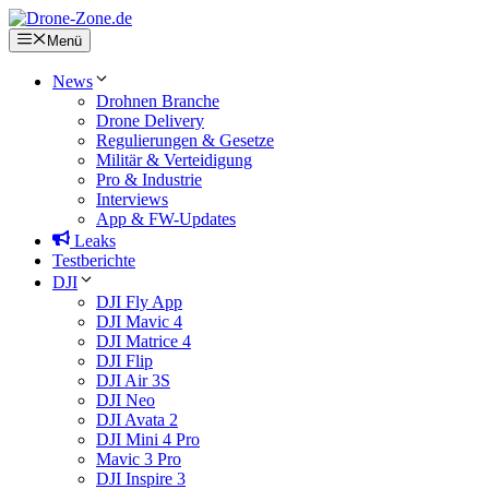
Zum
Inhalt
Menü
springen
News
Drohnen Branche
Drone Delivery
Regulierungen & Gesetze
Militär & Verteidigung
Pro & Industrie
Interviews
App & FW-Updates
Leaks
Testberichte
DJI
DJI Fly App
DJI Mavic 4
DJI Matrice 4
DJI Flip
DJI Air 3S
DJI Neo
DJI Avata 2
DJI Mini 4 Pro
Mavic 3 Pro
DJI Inspire 3