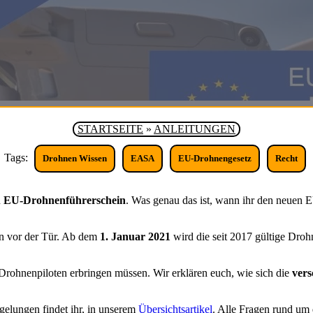
STARTSEITE
»
ANLEITUNGEN
Tags:
Drohnen Wissen
EASA
EU-Drohnengesetz
Recht
n
EU-Drohnenführerschein
. Was genau das ist, wann ihr den neuen
n vor der Tür. Ab dem
1. Januar 2021
wird die seit 2017 gültige Dro
 Drohnenpiloten erbringen müssen. Wir erklären euch, wie sich die
vers
gelungen findet ihr, in unserem
Übersichtsartikel
. Alle Fragen rund u