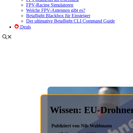
FPV-Racing Simulatoren
Welche FPV-Antennen gibt es?
Betaflight Blackbox für Einsteiger
Der ultimative Betaflight CLI Command Guide
Deals
Wissen: EU-Drohnenf
Publiziert von Nils Waldmann