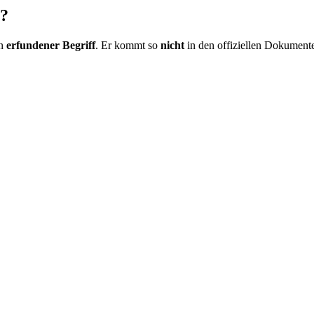
s?
in
erfundener Begriff
. Er kommt so
nicht
in den offiziellen Dokument